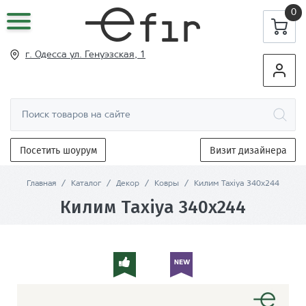
0
г. Одесса ул
. Генуэзская, 1
Посетить шоурум
Визит дизайнера
Главная
/
Каталог
/
Декор
/
Ковры
/
Килим Taxiya 340x244
Килим Taxiya 340x244