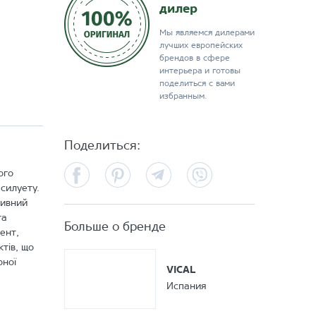
дилер
Мы являемся дилерами
лучших европейских
брендов в сфере
интерьера и готовы
поделиться с вами
избранным.
Поделиться:
Facebook
Pinterest
Telegram
Viber
ого
силуету.
сивний
та
Больше о бренде
ент,
тів, що
рної
VICAL
Испания