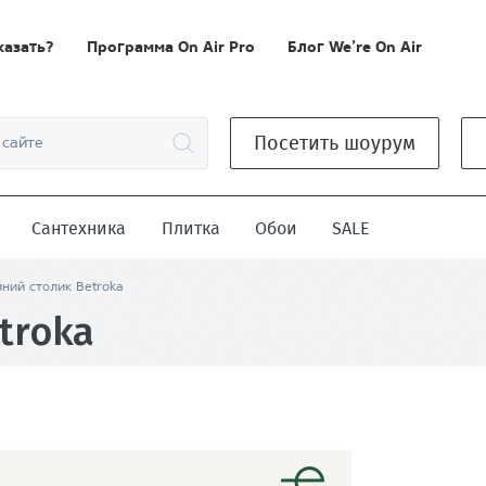
казать?
Программа On Air Pro
Блог We’re On Air
Посетить шоурум
Сантехника
Плитка
Обои
SALE
ний столик Betroka
troka