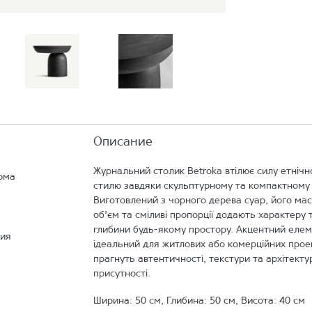
Описание
Журнальний столик Betroka втілює силу етнічн
ома
стилю завдяки скульптурному та компактному 
Виготовлений з чорного дерева суар, його ма
об'єм та сміливі пропорції додають характеру 
глибини будь-якому простору. Акцентний елем
ия
ідеальний для житлових або комерційних проек
прагнуть автентичності, текстури та архітекту
присутності.
Ширина: 50 см, Глибина: 50 см, Висота: 40 см