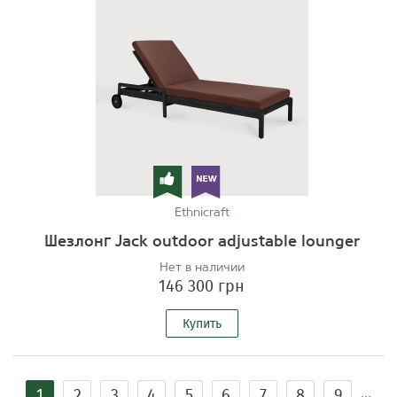
Ethnicraft
Шезлонг Jack outdoor adjustable lounger
Нет в наличии
146 300 грн
Купить
Страницы
1
2
3
4
5
6
7
8
9
…