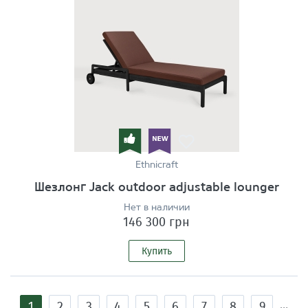
Ethnicraft
Шезлонг Jack outdoor adjustable lounger
Нет в наличии
146 300 грн
Купить
Страницы
1
2
3
4
5
6
7
8
9
…