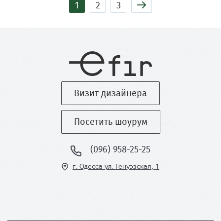
1
2
3
Визит дизайнера
Посетить шоурум
(096) 958-25-25
г. Одесса ул
. Генуэзская, 1