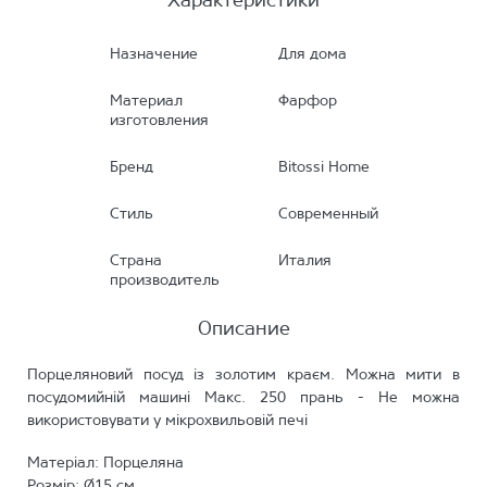
Характеристики
Назначение
Для дома
Материал
Фарфор
изготовления
Бренд
Bitossi Home
Стиль
Современный
Страна
Италия
производитель
Описание
Порцеляновий посуд із золотим краєм. Можна мити в
посудомийній машині Макс. 250 прань - Не можна
використовувати у мікрохвильовій печі
Матеріал: Порцеляна
Розмір: Ø15 см