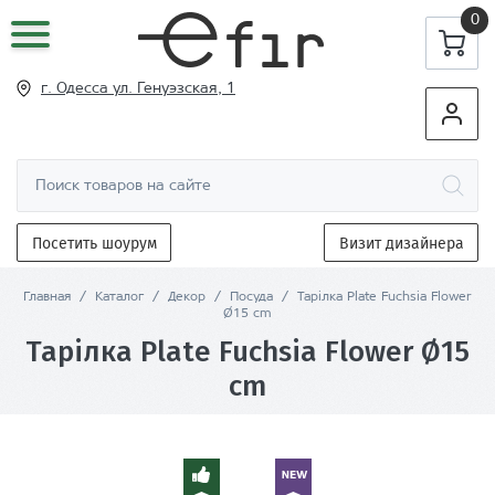
0
г. Одесса ул
. Генуэзская, 1
Посетить шоурум
Визит дизайнера
Главная
/
Каталог
/
Декор
/
Посуда
/
Тарілка Plate Fuchsia Flower
Ø15 cm
Тарілка Plate Fuchsia Flower Ø15
cm