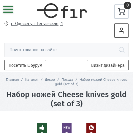
0
г. Одесса ул
. Генуэзская, 1
Посетить шоурум
Визит дизайнера
Главная
/
Каталог
/
Декор
/
Посуда
/
Набор ножей Cheese knives
gold (set of 3)
Набор ножей Cheese knives gold
(set of 3)