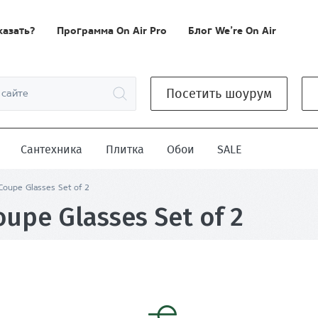
казать?
Программа On Air Pro
Блог We’re On Air
Посетить шоурум
Сантехника
Плитка
Обои
SALE
Coupe Glasses Set of 2
upe Glasses Set of 2