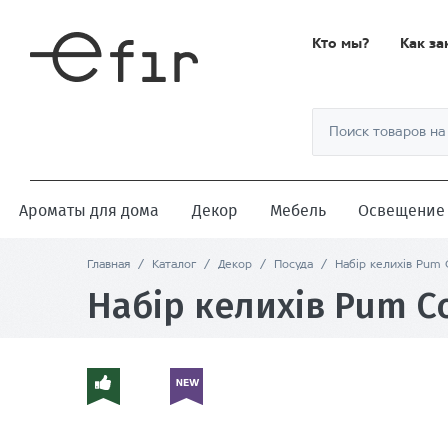
Кто мы?
Как за
Ароматы для дома
Декор
Мебель
Освещение
Главная
/
Каталог
/
Декор
/
Посуда
/
Набір келихів Pum 
Набір келихів Pum Co