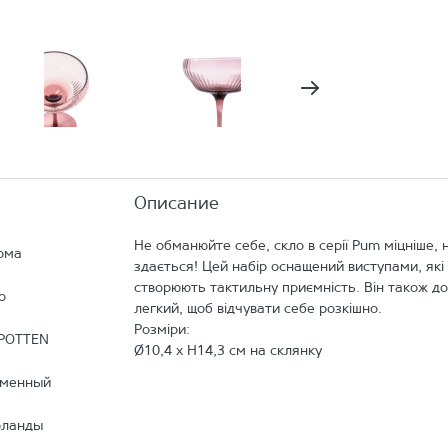
Описание
Не обманюйте себе, скло в серії Pum міцніше, 
ома
здається! Цей набір оснащений виступами, які
створюють тактильну приємність. Він також д
о
легкий, щоб відчувати себе розкішно.
Розміри:
POTTEN
Ø10,4 x H14,3 см на склянку
еменный
рланды