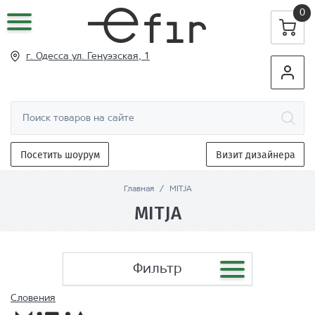
0
г. Одесса ул
. Генуэзская, 1
Посетить шоурум
Визит дизайнера
Главная
/
MITJA
MITJA
Фильтр
Словения