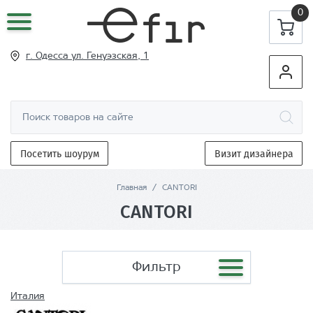
0
г. Одесса ул
. Генуэзская, 1
Посетить шоурум
Визит дизайнера
Главная
/
CANTORI
CANTORI
Фильтр
Италия