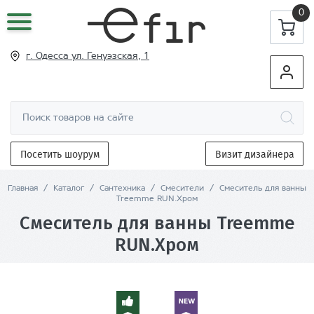
0
г. Одесса ул
. Генуэзская, 1
Посетить шоурум
Визит дизайнера
Главная
/
Каталог
/
Сантехника
/
Смесители
/
Cмеситель для ванны
Treemme RUN.Хром
Cмеситель для ванны Treemme
RUN.Хром