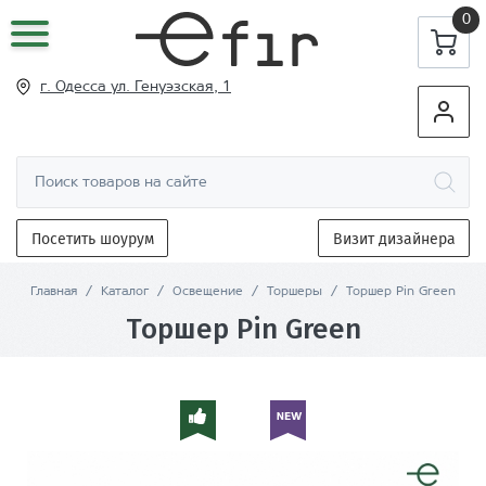
0
г. Одесса ул
. Генуэзская, 1
Посетить шоурум
Визит дизайнера
Главная
/
Каталог
/
Освещение
/
Торшеры
/
Торшер Pin Green
Торшер Pin Green