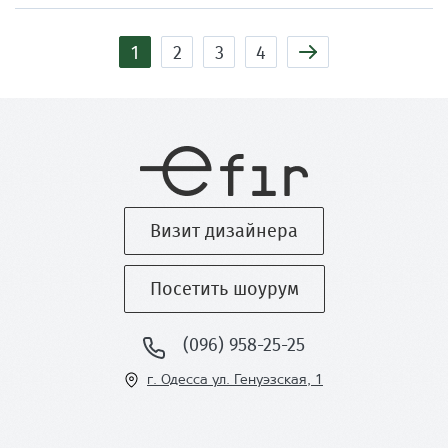
Страницы
1
2
3
4
Визит дизайнера
Посетить шоурум
(096) 958-25-25
г. Одесса ул
. Генуэзская, 1