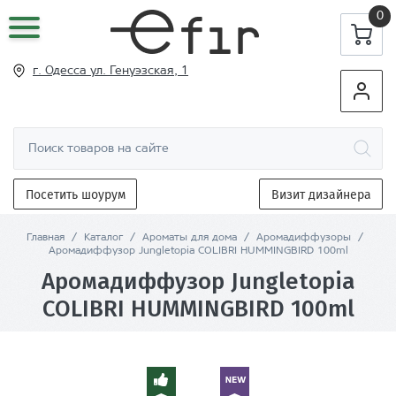
0
г. Одесса ул
. Генуэзская, 1
Посетить шоурум
Визит дизайнера
Главная
/
Каталог
/
Ароматы для дома
/
Аромадиффузоры
/
Аромадиффузор Jungletopia COLIBRI HUMMINGBIRD 100ml
Аромадиффузор Jungletopia
COLIBRI HUMMINGBIRD 100ml