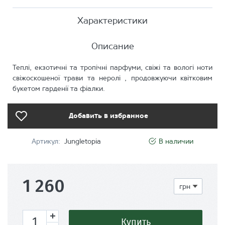
Характеристики
Описание
Теплі, екзотичні та тропічні парфуми, свіжі та вологі ноти
свіжоскошеної трави та неролі , продовжуючи квітковим
букетом гарденії та фіалки.
Добавить в избранное
Артикул:
Jungletopia
В наличии
1 260
Купить