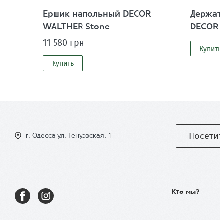
Ершик напольный DECOR
Держат
WALTHER Stone
DECOR
11 580 грн
Купит
Купить
Посети
г. Одесса ул
. Генуэзская, 1
Кто мы?