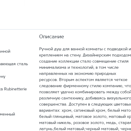
Описание
Ручной душ для ванной комнаты с подводкой и
анной
креплением на стену. Дизайнерским подходом
создание коллекции стало совмещение стиля
веющая сталь
минимализма и технологий, в том числе
направленных на экономию природных
ену
ресурсов. Вторым аспектом является четкое
следование фирменному стилю компанию, чт
ta Rubinetterie
позволяет удачно комбинировать между собо
различную сантехнику, добиваясь визуальног
совершенства. Доступен в следующих цветовы
вариантах: хром, сатиновый хром, белый мато
еменный
белый глянцевый, матовое золото, матовый х
матовый никель, розовое золото, медь, стара
латунь,белый матовый,черный матовый, черн