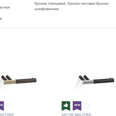
бронза глянцевая, бронза матовая,бронза
атная
шлифованная .
я
WALTHER
DECOR WALTHER