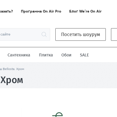
казать?
Программа On Air Pro
Блог We’re On Air
Посетить шоурум
Сантехника
Плитка
Обои
SALE
ш Bellosta. Хром
 Хром