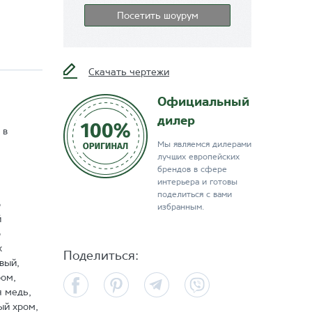
Посетить шоурум
Скачать чертежи
Официальный
дилер
 в
Мы являемся дилерами
лучших европейских
брендов в сфере
интерьера и готовы
поделиться с вами
о
избранным.
й
о
х
Поделиться:
вый,
Facebook
Pinterest
Telegram
Viber
ром,
я медь,
ый хром,