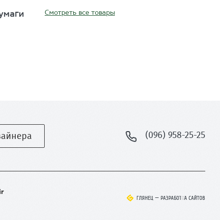
Смотреть все товары
умаги
(096) 958-25-25
зайнера
ir
ГЛЯНЕЦ
ГЛЯНЕЦ
–
–
РАЗРАБОТКА САЙТОВ
РАЗРАБОТКА САЙТОВ