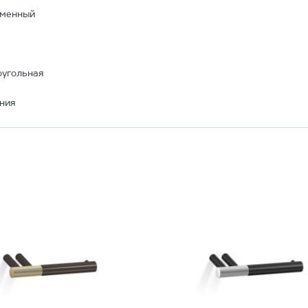
еменный
угольная
ния