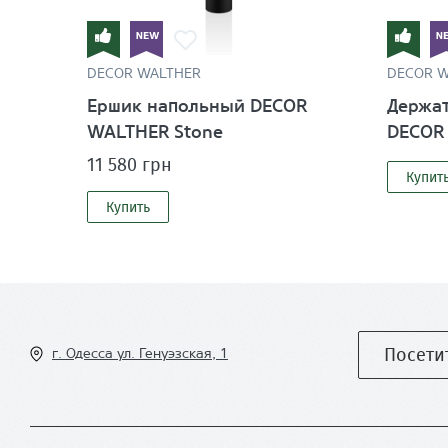
DECOR WALTHER
DECOR 
Ершик напольный DECOR
Держат
WALTHER Stone
DECOR
11 580 грн
Купит
Купить
Посети
г. Одесса ул
. Генуэзская, 1