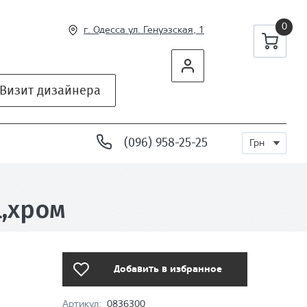
0
г. Одесса ул
. Генуэзская, 1
Визит дизайнера
(096) 958-25-25
Грн
l,хром
Добавить в избранное
Артикул:
0836300