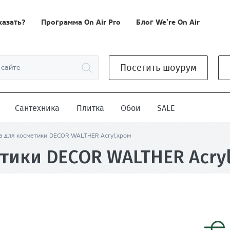
казать?
Программа On Air Pro
Блог We’re On Air
Посетить шоурум
Сантехника
Плитка
Обои
SALE
а для косметики DECOR WALTHER Acryl,хром
тики DECOR WALTHER Acry