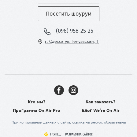
Посетить шоурум
(096) 958-25-25
г. Одесса ул
. Генуэзская, 1
Кто мы?
Как заказать?
Программа On Air Pro
Блог We’re On Air
При копировании данных с сайта, ссылка на ресурс обязательна
ГЛЯНЕЦ
ГЛЯНЕЦ
–
–
РАЗРАБОТКА САЙТОВ
РАЗРАБОТКА САЙТОВ