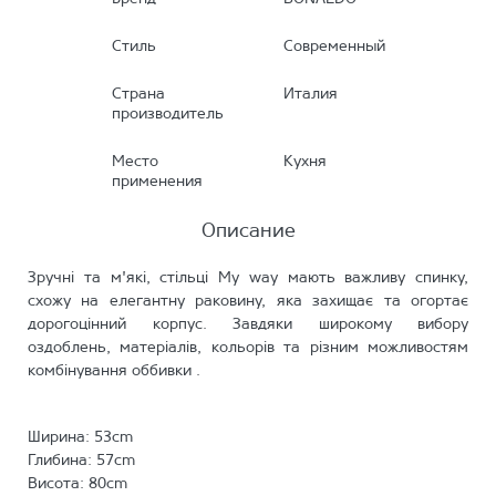
Стиль
Современный
Страна
Италия
производитель
Место
Кухня
применения
Описание
Зручні та м'які, стільці My way мають важливу спинку,
схожу на елегантну раковину, яка захищає та огортає
дорогоцінний корпус. Завдяки широкому вибору
оздоблень, матеріалів, кольорів та різним можливостям
комбінування оббивки .
Ширина: 53cm
Глибина: 57cm
Висота: 80cm