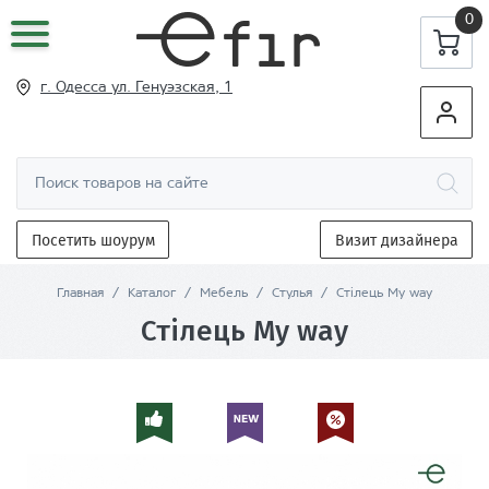
0
г. Одесса ул
. Генуэзская, 1
Посетить шоурум
Визит дизайнера
Главная
/
Каталог
/
Мебель
/
Стулья
/
Стілець My way
Стілець My way