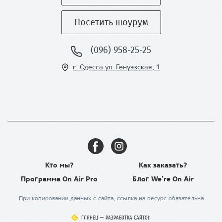
Посетить шоурум
(096) 958-25-25
г. Одесса ул
. Генуэзская, 1
Кто мы?
Как заказать?
Программа On Air Pro
Блог We’re On Air
При копировании данных с сайта, ссылка на ресурс обязательна
ГЛЯНЕЦ
ГЛЯНЕЦ
–
–
РАЗРАБОТКА САЙТОВ
РАЗРАБОТКА САЙТОВ