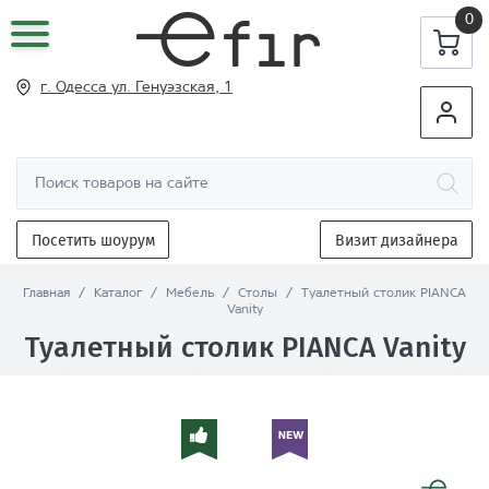
0
г. Одесса ул
. Генуэзская, 1
Посетить шоурум
Визит дизайнера
Главная
/
Каталог
/
Мебель
/
Столы
/
Туалетный столик PIANCA
Vanity
Туалетный столик PIANCA Vanity