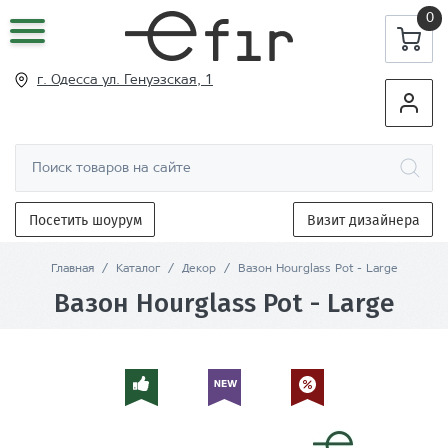
0
г. Одесса ул
. Генуэзская, 1
Посетить шоурум
Визит дизайнера
Главная
/
Каталог
/
Декор
/
Вазон Hourglass Pot - Large
Вазон Hourglass Pot - Large