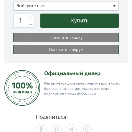
Показать
Выберите цвет
Купить
Получить скидку
Посетить шоурум
Официальный дилер
Мы являемся дилерами лучших европейских
брендов в сфере интерьера и готовы
поделиться с вами избранным.
Поделиться:
Facebook
Pinterest
Telegram
Viber