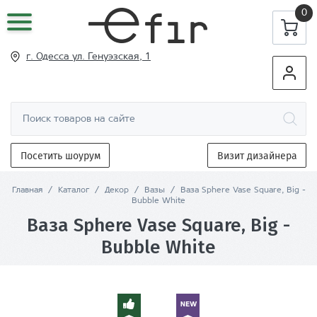
0
г. Одесса ул
. Генуэзская, 1
Посетить шоурум
Визит дизайнера
Главная
/
Каталог
/
Декор
/
Вазы
/
Ваза Sphere Vase Square, Big -
Bubble White
Ваза Sphere Vase Square, Big -
Bubble White