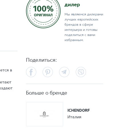
дилер
Мы являемся дилерами
лучших европейских
брендов в сфере
интерьера и готовы
поделиться с вами
избранным.
Поделиться:
Facebook
Pinterest
Telegram
Viber
ется в
четают
создают
Больше о бренде
ICHENDORF
Италия