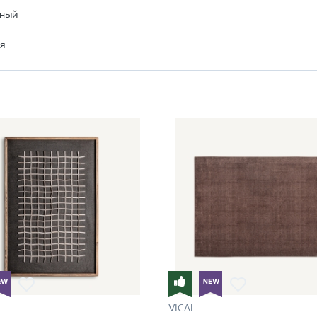
рный
я
VICAL