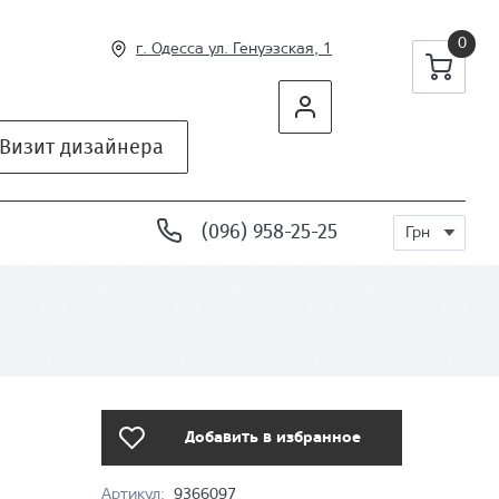
0
г. Одесса ул
. Генуэзская, 1
Визит дизайнера
(096) 958-25-25
Грн
Добавить в избранное
Артикул:
9366097