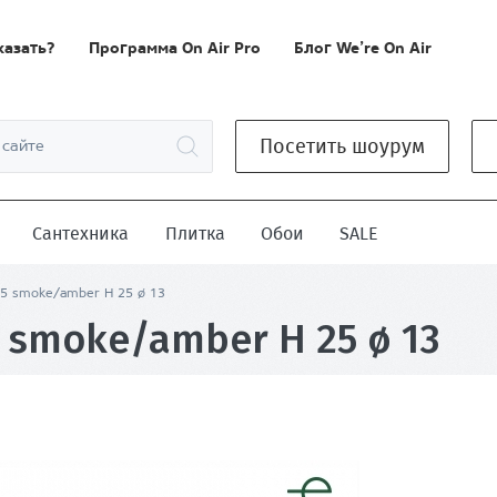
казать?
Программа On Air Pro
Блог We’re On Air
Посетить шоурум
Сантехника
Плитка
Обои
SALE
25 smoke/amber H 25 ø 13
 smoke/amber H 25 ø 13