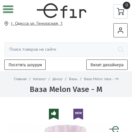
0
г. Одесса ул
. Генуэзская, 1
Посетить шоурум
Визит дизайнера
Главная
/
Каталог
/
Декор
/
Вазы
/
Ваза Melon Vase - M
Ваза Melon Vase - M