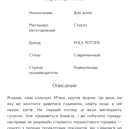
Назначение
Для дома
Материал
Стекло
изготовления
Бренд
POLS POTTEN
Стиль
Современный
Страна
Нидерланды
производитель
Описание
Яскраві, свіжі кольори. М'яка, кругла форма. Це ваза, на
яку ви захочете дивитися годинами, навіть якщо в ній
немає квітів. На перший погляд ці вази виглядають
сучасно. Але придивіться ближче, і ви побачите правду:
насправді це редизайн старішого теракотового горщика —
одного з перших теракотових предметів, які з’явилися на