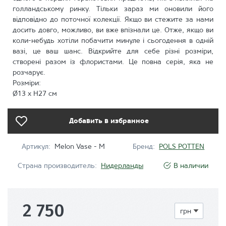
голландському ринку. Тільки зараз ми оновили його
відповідно до поточної колекції. Якщо ви стежите за нами
досить довго, можливо, ви вже впізнали це. Отже, якщо ви
коли-небудь хотіли побачити минуле і сьогодення в одній
вазі, це ваш шанс. Відкрийте для себе різні розміри,
створені разом із флористами. Це повна серія, яка не
розчарує.
Розміри:
Ø13 x H27 см
Добавить в избранное
Артикул:
Melon Vase - M
Бренд:
POLS POTTEN
Страна производитель:
Нидерланды
В наличии
2 750