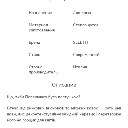
Назначение
Для дома
Материал
Стекло дутое
изготовления
Бренд
SELETTI
Стиль
Современный
Страна
Италия
производитель
Описание
Що, якби Попелюшка була пастушкою?
Втеча від ринкових висновків та міських казок — суть цієї
вази, яка деконтекстуалізує західний черевик і перетворює
його на горщик для квітів.