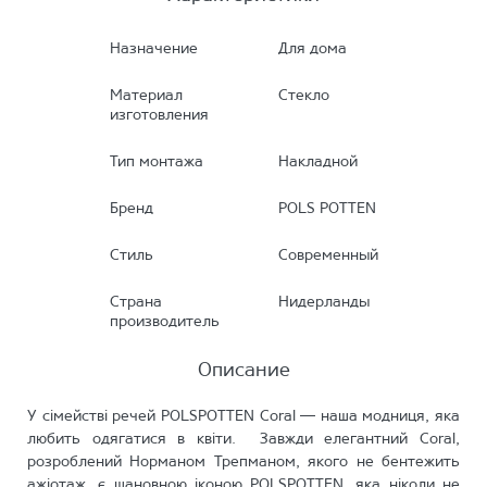
Назначение
Для дома
Материал
Стекло
изготовления
Тип монтажа
Накладной
Бренд
POLS POTTEN
Стиль
Современный
Страна
Нидерланды
производитель
Описание
У сімействі речей POLSPOTTEN Coral — наша модниця, яка
любить одягатися в квіти. Завжди елегантний Coral,
розроблений Норманом Трепманом, якого не бентежить
ажіотаж, є шановною іконою POLSPOTTEN, яка ніколи не