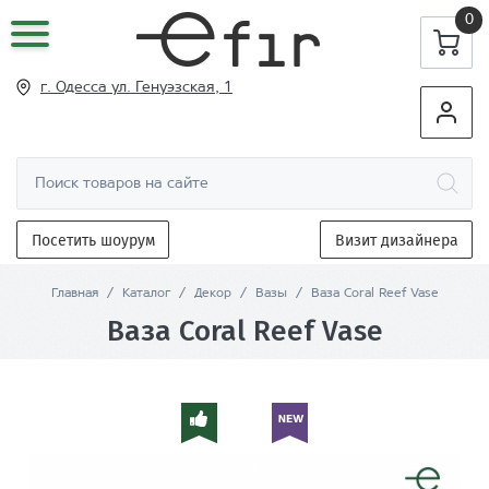
0
г. Одесса ул
. Генуэзская, 1
Посетить шоурум
Визит дизайнера
Главная
/
Каталог
/
Декор
/
Вазы
/
Ваза Coral Reef Vase
Ваза Coral Reef Vase