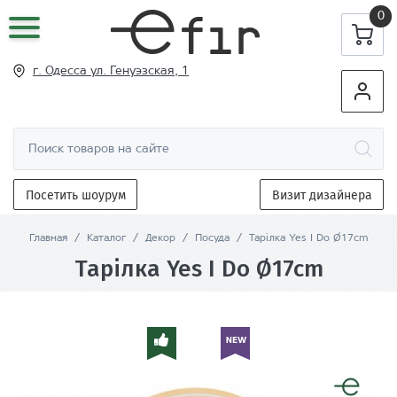
0
г. Одесса ул
. Генуэзская, 1
Посетить шоурум
Визит дизайнера
Главная
/
Каталог
/
Декор
/
Посуда
/
Тарілка Yes I Do Ø17cm
Тарілка Yes I Do Ø17cm