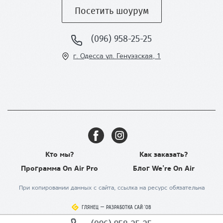
Посетить шоурум
(096) 958-25-25
г. Одесса ул
. Генуэзская, 1
Кто мы?
Как заказать?
Программа On Air Pro
Блог We’re On Air
При копировании данных с сайта, ссылка на ресурс обязательна
ГЛЯНЕЦ
ГЛЯНЕЦ
–
–
РАЗРАБОТКА САЙТОВ
РАЗРАБОТКА САЙТОВ