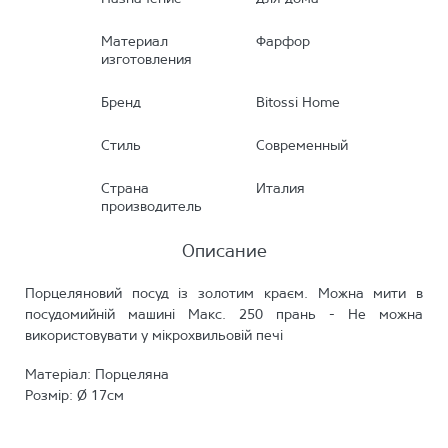
Материал
Фарфор
изготовления
Бренд
Bitossi Home
Стиль
Современный
Страна
Италия
производитель
Описание
Порцеляновий посуд із золотим краєм. Можна мити в
посудомийній машині Макс. 250 прань - Не можна
використовувати у мікрохвильовій печі
Матеріал: Порцеляна
Розмір: Ø 17см