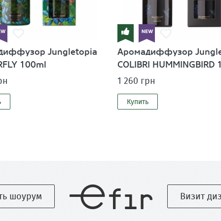
диффузор Jungletopia
Аромадиффузор Jungle
RFLY 100ml
COLIBRI HUMMINGBIRD 
рн
1 260 грн
ь
Купить
ть шоурум
Визит ди