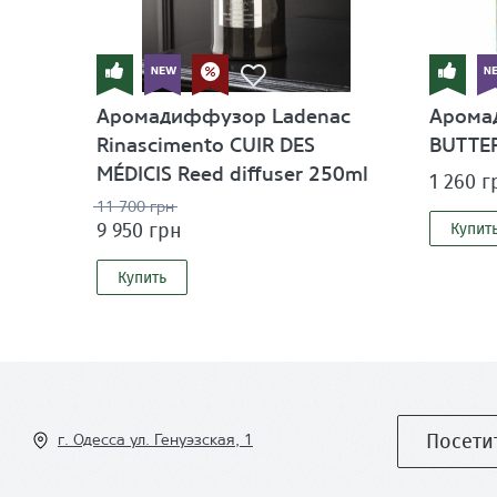
Аромадиффузор Ladenac
Арома
Rinascimento CUIR DES
BUTTE
MÉDICIS Reed diffuser 250ml
1 260 г
11 700 грн
9 950 грн
Купит
Купить
Посети
г. Одесса ул
. Генуэзская, 1