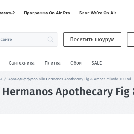
казать?
Программа On Air Pro
Блог We’re On Air
Посетить шоурум
Сантехника
Плитка
Обои
SALE
ы
/
Аромадиффузор Vila Hermanos Apothecary Fig & Amber Mikado 100 ml.
Hermanos Apothecary Fig 