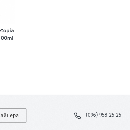
topia
100ml
(096) 958-25-25
зайнера