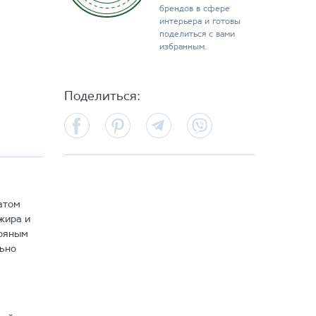
брендов в сфере
интерьера и готовы
поделиться с вами
избранным.
Поделиться:
Facebook
Pinterest
Telegram
Viber
атом
жира и
пряным
льно