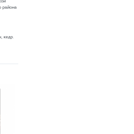
кой
о района
, кедр.